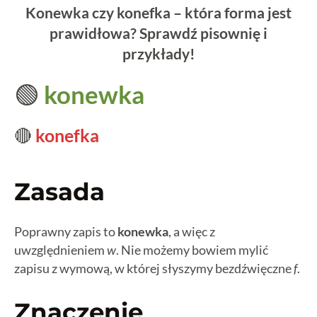
Konewka czy konefka – która forma jest
prawidłowa? Sprawdź pisownię i
przykłady!
🟢
konewka
🔴
konefka
Zasada
Poprawny zapis to
konewka
, a więc z
uwzględnieniem
w
. Nie możemy bowiem mylić
zapisu z wymową, w której słyszymy bezdźwięczne
f
.
Znaczenie