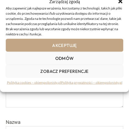
Zarządzaj zgodą
Aby zapewnić jak najlepsze wrażenia, korzystamy z technologii, takich jak pliki
KOMENTARZE:
cookie, do przechowywania i/lub uzyskiwania dostępu do informacji o
urządzeniu. Zgoda na te technologie pozwoli nam przetwarzać dane, takie jak
zachowanie podczas przeglądania lub unikalne identyfikatory na tej stronie.
Brak wyrażenia zgody lub wycofanie zgody może niekorzystnie wpłynąć na
niektóre cechy i funkcje.
Komentarz
AKCEPTUJĘ
ODMÓW
ZOBACZ PREFERENCJE
Polityka cookies – okiempolonisty.pl
Polityka prywatności – okiempolonisty.pl
Nazwa