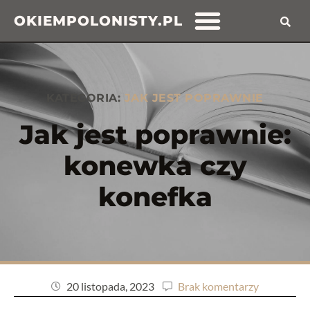
OKIEMPOLONISTY.PL
KATEGORIA:
JAK JEST POPRAWNIE
Jak jest poprawnie:
konewka czy
konefka
20 listopada, 2023
Brak komentarzy