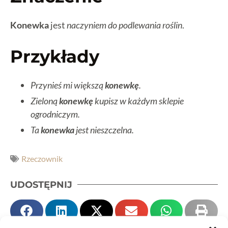
Konewka
jest
naczyniem do podlewania roślin
.
Przykłady
Przynieś mi większą
konewkę
.
Zieloną
konewkę
kupisz w każdym sklepie
ogrodniczym.
Ta
konewka
jest nieszczelna.
Rzeczownik
UDOSTĘPNIJ