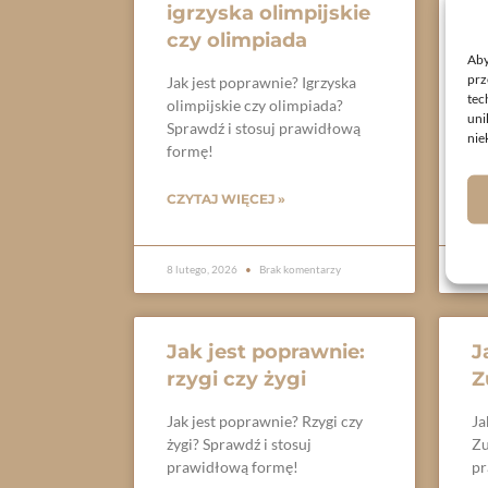
igrzyska olimpijskie
b
czy olimpiada
Ja
Aby
ba
prz
Jak jest poprawnie? Igrzyska
tec
pr
olimpijskie czy olimpiada?
uni
Sprawdź i stosuj prawidłową
nie
CZ
formę!
CZYTAJ WIĘCEJ »
8 lutego, 2026
Brak komentarzy
7 l
Jak jest poprawnie:
J
rzygi czy żygi
Z
Jak jest poprawnie? Rzygi czy
Ja
żygi? Sprawdź i stosuj
Zu
prawidłową formę!
pr