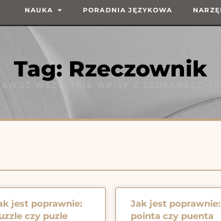
NAUKA
PORADNIA JĘZYKOWA
NARZĘ
Tag: Rzeczownik
RAWDŹ WSZYSTKIE WPISY Z SZUKANEGO TA
ak jest poprawnie:
Jak jest poprawnie:
uzzle czy puzle
pointa czy puenta