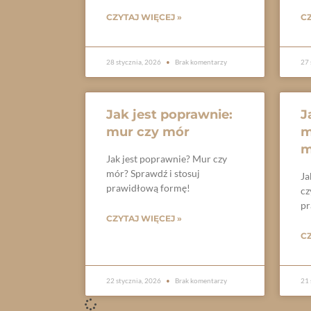
CZYTAJ WIĘCEJ »
CZ
28 stycznia, 2026
Brak komentarzy
27 
Jak jest poprawnie:
J
mur czy mór
m
m
Jak jest poprawnie? Mur czy
mór? Sprawdź i stosuj
Ja
prawidłową formę!
cz
pr
CZYTAJ WIĘCEJ »
CZ
22 stycznia, 2026
Brak komentarzy
21 