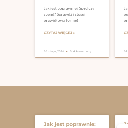
Jak jest poprawnie? Spęd czy
Ja
spend? Sprawdź i stosuj
pu
prawidłową formę!
pr
CZYTAJ WIĘCEJ »
CZ
16 lutego, 2026
Brak komentarzy
14 
Jak jest poprawnie:
J