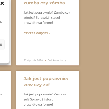
zumba czy zómba
Jak jest poprawnie? Zumba czy
zómba? Sprawdź i stosuj
ub
prawidłową formę!
uj
CZYTAJ WIĘCEJ »
E
29 stycznia, 2026
Brak komentarzy
Jak jest poprawnie:
zew czy zef
zy
Jak jest poprawnie? Zew czy
zef? Sprawdź i stosuj
prawidłową formę!