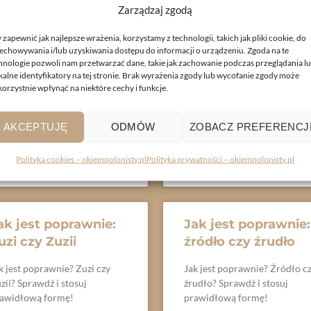
achor czy bahor
wrzątek czy
Zarządzaj zgodą
wrzontek
k jest poprawnie? Bachor czy
 zapewnić jak najlepsze wrażenia, korzystamy z technologii, takich jak pliki cookie, do
hor? Sprawdź i stosuj
echowywania i/lub uzyskiwania dostępu do informacji o urządzeniu. Zgoda na te
Jak jest poprawnie? Wrzątek
hnologie pozwoli nam przetwarzać dane, takie jak zachowanie podczas przeglądania l
awidłową formę!
czy wrzontek? Sprawdź i stos
kalne identyfikatory na tej stronie. Brak wyrażenia zgody lub wycofanie zgody może
prawidłową formę!
korzystnie wpłynąć na niektóre cechy i funkcje.
YTAJ WIĘCEJ »
CZYTAJ WIĘCEJ »
AKCEPTUJĘ
ODMÓW
ZOBACZ PREFERENCJ
Polityka cookies – okiempolonisty.pl
Polityka prywatności – okiempolonisty.pl
utego, 2026
Brak komentarzy
3 lutego, 2026
Brak komentarzy
ak jest poprawnie:
Jak jest poprawnie:
uzi czy Zuzii
źródło czy źrudło
k jest poprawnie? Zuzi czy
Jak jest poprawnie? Źródło c
zii? Sprawdź i stosuj
źrudło? Sprawdź i stosuj
awidłową formę!
prawidłową formę!