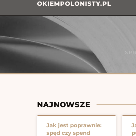
OKIEMPOLONISTY.PL
SP
NAJNOWSZE
Jak jest poprawnie:
J
spęd czy spend
p