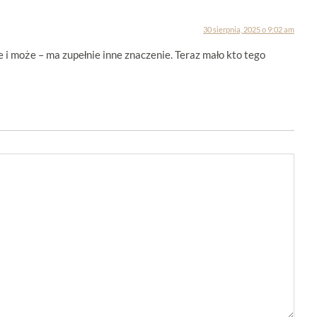
30 sierpnia, 2025 o 9:02 am
e i może – ma zupełnie inne znaczenie. Teraz mało kto tego