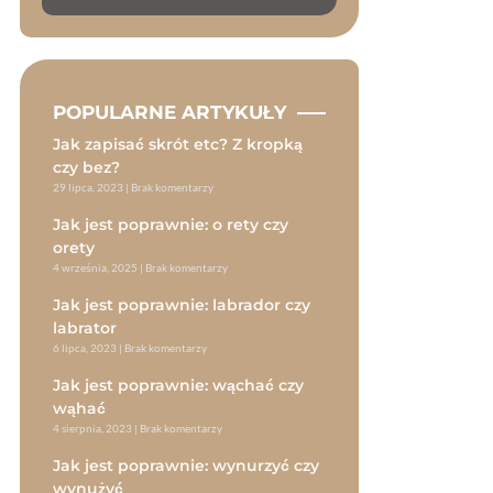
POPULARNE ARTYKUŁY
Jak zapisać skrót etc? Z kropką
czy bez?
29 lipca, 2023
Brak komentarzy
Jak jest poprawnie: o rety czy
orety
4 września, 2025
Brak komentarzy
Jak jest poprawnie: labrador czy
labrator
6 lipca, 2023
Brak komentarzy
Jak jest poprawnie: wąchać czy
wąhać
4 sierpnia, 2023
Brak komentarzy
Jak jest poprawnie: wynurzyć czy
wynużyć