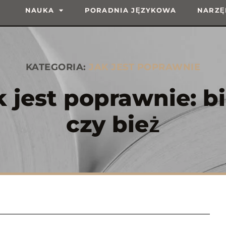
NAUKA
PORADNIA JĘZYKOWA
NARZĘ
KATEGORIA:
JAK JEST POPRAWNIE
k jest poprawnie: bi
czy bież