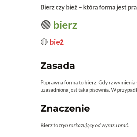
Bierz czy bież – która forma jest p
🟢
bierz
🔴
bież
Zasada
Poprawna forma to
bierz
. Gdy
rz
wymienia 
uzasadniona jest taka pisownia. W przypa
Znaczenie
Bierz
to
tryb rozkazujący od wyrazu brać
.