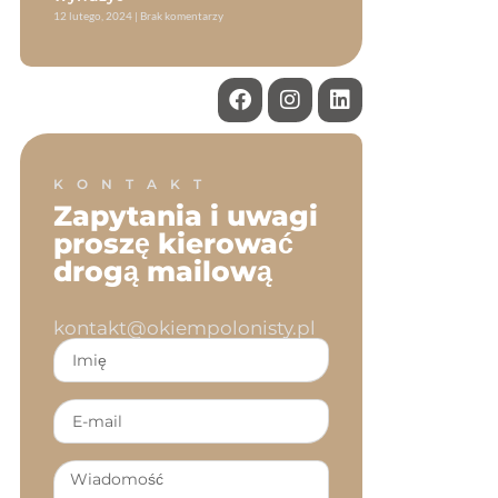
12 lutego, 2024
Brak komentarzy
KONTAKT
Zapytania i uwagi
proszę kierować
drogą mailową
kontakt@okiempolonisty.pl