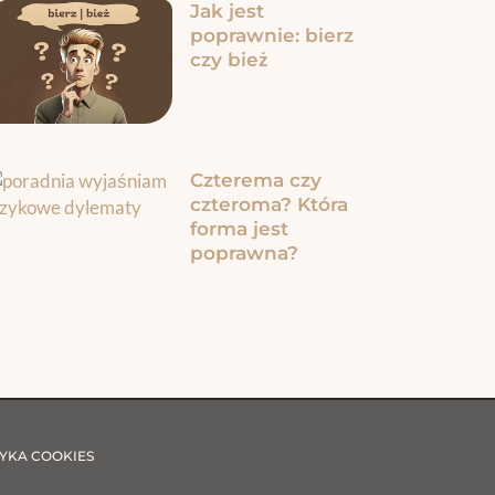
Jak jest
poprawnie: bierz
czy bież
Czterema czy
czteroma? Która
forma jest
poprawna?
YKA COOKIES