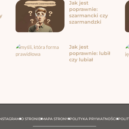
Jak jest
poprawnie:
y
szarmancki czy
szarmandzki
Jak jest
poprawnie: lubił
czy lubiał
INSTAGRAM
O STRONIE
MAPA STRONY
POLITYKA PRYWATNOŚCI
POLIT