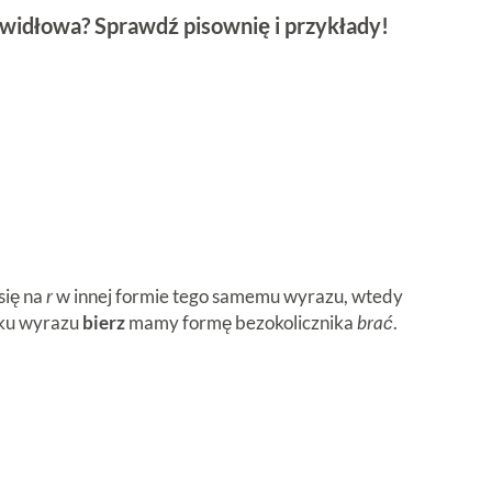
rawidłowa? Sprawdź pisownię i przykłady!
się na
r
w innej formie tego samemu wyrazu, wtedy
dku wyrazu
bierz
mamy formę bezokolicznika
brać
.