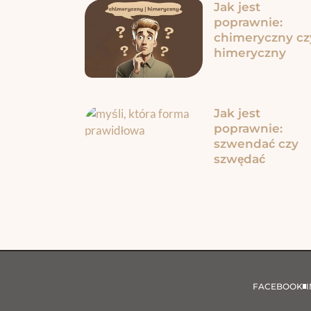
Jak jest
poprawnie:
chimeryczny cz
himeryczny
Jak jest
poprawnie:
szwendać czy
szwędać
FACEBOOK