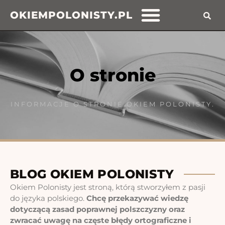
OKIEMPOLONISTY.PL
O stronie
INFORMACJE O STRONIE OKIEM POLONISTY.
BLOG OKIEM POLONISTY
Okiem Polonisty jest stroną, którą stworzyłem z pasji
do języka polskiego.
Chcę przekazywać wiedzę
dotyczącą zasad poprawnej polszczyzny oraz
zwracać uwagę na częste błędy ortograficzne i