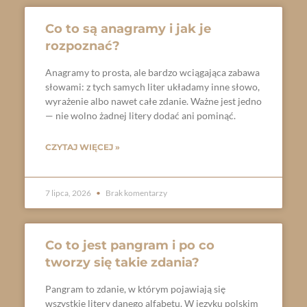
Co to są anagramy i jak je
rozpoznać?
Anagramy to prosta, ale bardzo wciągająca zabawa
słowami: z tych samych liter układamy inne słowo,
wyrażenie albo nawet całe zdanie. Ważne jest jedno
— nie wolno żadnej litery dodać ani pominąć.
CZYTAJ WIĘCEJ »
7 lipca, 2026
Brak komentarzy
Co to jest pangram i po co
tworzy się takie zdania?
Pangram to zdanie, w którym pojawiają się
wszystkie litery danego alfabetu. W języku polskim