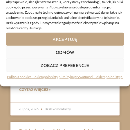
Aby zapewnić jak najlepsze wrażenia, korzystamy z technologii, takich jak pliki
cookie, do przechowywania i/lub uzyskiwania dostępu do informacji o
urządzeniu. Zgoda na te technologie pozwoli nam przetwarzać dane, takie jak
6 lipca, 2026
Brak komentarzy
zachowanie podczas przeglądania lub unikalne identyfikatory na tej stronie.
Brak wyrażenia zgody lub wycofanie zgody może niekorzystnie wpłynąć na
niektóre cechy i funkcje.
Głoska a litera – czym się różnią i
AKCEPTUJĘ
jak je rozpoznać?
ODMÓW
Głoska to dźwięk, który wymawiamy i słyszymy, a
litera to znak, który widzimy i zapisujemy. Ta
ZOBACZ PREFERENCJE
różnica jest prosta, ale przy liczeniu głosek i liter
potrafi sprawić sporo kłopotów.
Polityka cookies – okiempolonisty.pl
Polityka prywatności – okiempolonisty.pl
CZYTAJ WIĘCEJ »
6 lipca, 2026
Brak komentarzy