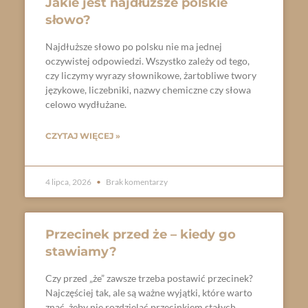
Jakie jest najdłuższe polskie
słowo?
Najdłuższe słowo po polsku nie ma jednej
oczywistej odpowiedzi. Wszystko zależy od tego,
czy liczymy wyrazy słownikowe, żartobliwe twory
językowe, liczebniki, nazwy chemiczne czy słowa
celowo wydłużane.
CZYTAJ WIĘCEJ »
4 lipca, 2026
Brak komentarzy
Przecinek przed że – kiedy go
stawiamy?
Czy przed „że” zawsze trzeba postawić przecinek?
Najczęściej tak, ale są ważne wyjątki, które warto
znać, żeby nie rozdzielać przecinkiem stałych