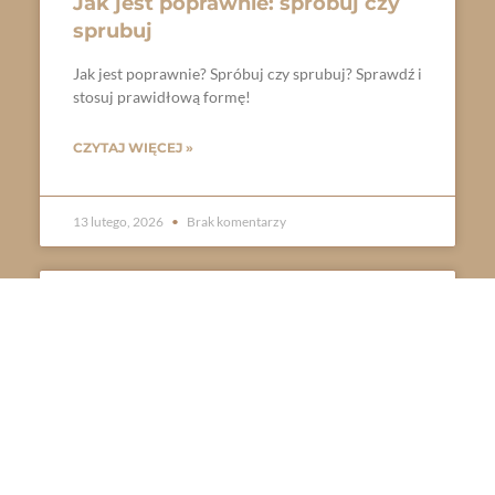
Jak jest poprawnie: spróbuj czy
sprubuj
Jak jest poprawnie? Spróbuj czy sprubuj? Sprawdź i
stosuj prawidłową formę!
CZYTAJ WIĘCEJ »
13 lutego, 2026
Brak komentarzy
Jak jest poprawnie: pomóc czy
pomuc
Jak jest poprawnie? Pomóc czy pomuc? Sprawdź i
stosuj prawidłową formę!
CZYTAJ WIĘCEJ »