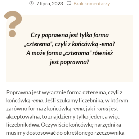
7 lipca, 2023
Brak komentarzy
Czy poprawna jest tylko forma
„czterema”, czyli z końcówką -ema?
A może forma „czteroma” również
jest poprawna?
Poprawna jest wyłącznie forma
czterema
, czyli z
końcówką
-ema
. Jeśli szukamy liczebnika, w którym
zarówno forma z końcówką
-ema
, jak i
-oma
jest
akceptowalna, to znajdziemy tylko jeden, a więc
liczebnik
dwa
. Oczywiście końcówkę narzędnika
musimy dostosować do określonego rzeczownika.