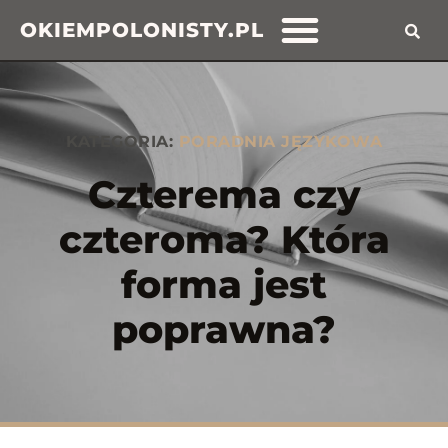
OKIEMPOLONISTY.PL
KATEGORIA:
PORADNIA JĘZYKOWA
Czterema czy
czteroma? Która
forma jest
poprawna?