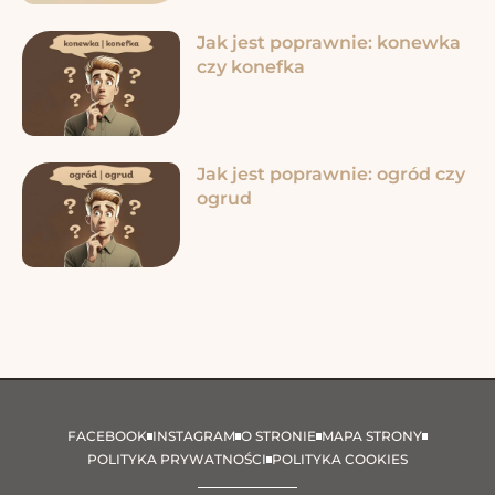
Jak jest poprawnie: konewka
czy konefka
Jak jest poprawnie: ogród czy
ogrud
FACEBOOK
INSTAGRAM
O STRONIE
MAPA STRONY
POLITYKA PRYWATNOŚCI
POLITYKA COOKIES