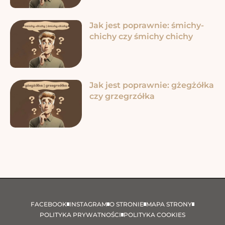
Jak jest poprawnie: śmichy-
chichy czy śmichy chichy
Jak jest poprawnie: gżegżółka
czy grzegrzółka
FACEBOOK
INSTAGRAM
O STRONIE
MAPA STRONY
POLITYKA PRYWATNOŚCI
POLITYKA COOKIES