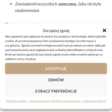
Zawiadomił wszystkich
zawczasu
, żeby nie było
niedomówień.
Przysłówek
,
Razem czy osobno
Zarządzaj zgodą
UDOSTĘPNIJ
Aby zapewnić jak najlepsze wrażenia, korzystamy z technologii, takich jak pliki
cookie, do przechowywania i/lub uzyskiwania dostępu do informacji o
urządzeniu. Zgoda na te technologie pozwoli nam przetwarzać dane, takie jak
zachowanie podczas przeglądania lub unikalne identyfikatory na tej stronie.
Brak wyrażenia zgody lub wycofanie zgody może niekorzystnie wpłynąć na
niektóre cechy i funkcje.
AKCEPTUJĘ
KOMENTARZE:
ODMÓW
Komentarz
ZOBACZ PREFERENCJE
Polityka cookies – okiempolonisty.pl
Polityka prywatności – okiempolonisty.pl