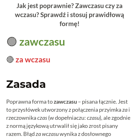
Jak jest poprawnie? Zawczasu czy za
wczasu? Sprawdź i stosuj prawidłową
formę!
🟢
zawczasu
🔴
za wczasu
Zasada
Poprawna forma to
zawczasu
– pisana łącznie. Jest
to przysłówek utworzony z połączenia przyimka
za
i
rzeczownika
czas
(w dopełniaczu:
czasu
), ale zgodnie
z normą językową utrwalił się jako zrost pisany
razem. Błąd
za wczasu
wynika z dosłownego