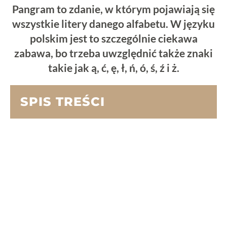
Pangram to zdanie, w którym pojawiają się
wszystkie litery danego alfabetu. W języku
polskim jest to szczególnie ciekawa
zabawa, bo trzeba uwzględnić także znaki
takie jak ą, ć, ę, ł, ń, ó, ś, ź i ż.
SPIS TREŚCI
Co to jest pangram?
Pangram a alfabeton – czy to jest to samo?
Do czego służy pangram?
Przykłady pangramów po polsku
Dlaczego polski pangram jest trudny do
ułożenia?