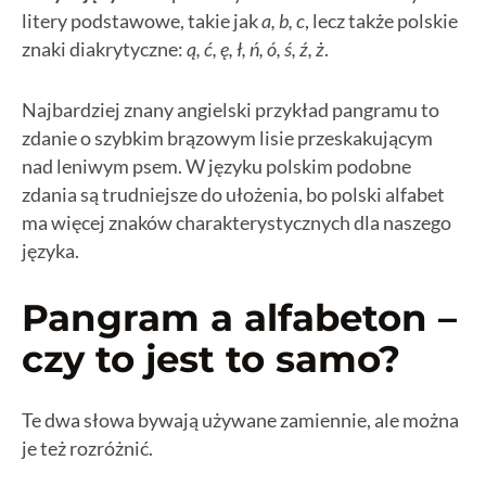
litery podstawowe, takie jak
a, b, c
, lecz także polskie
znaki diakrytyczne:
ą, ć, ę, ł, ń, ó, ś, ź, ż
.
Najbardziej znany angielski przykład pangramu to
zdanie o szybkim brązowym lisie przeskakującym
nad leniwym psem. W języku polskim podobne
zdania są trudniejsze do ułożenia, bo polski alfabet
ma więcej znaków charakterystycznych dla naszego
języka.
Pangram a alfabeton –
czy to jest to samo?
Te dwa słowa bywają używane zamiennie, ale można
je też rozróżnić.