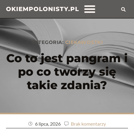
OKIEMPOLONISTY.PL
KATEGORIA:
CIEKAWOSTKI
Co to jest pangram i
po co tworzy się
takie zdania?
6 lipca, 2026
Brak komentarzy