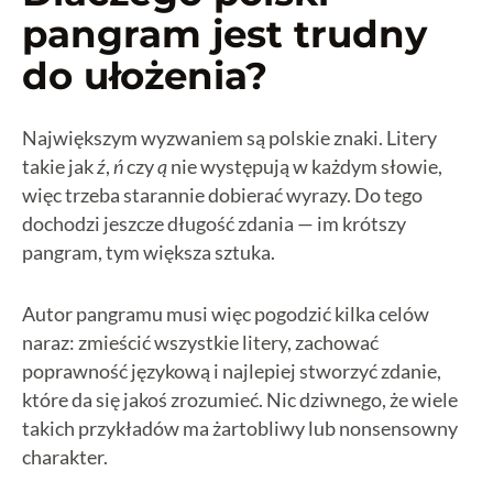
pangram jest trudny
do ułożenia?
Największym wyzwaniem są polskie znaki. Litery
takie jak
ź
,
ń
czy
ą
nie występują w każdym słowie,
więc trzeba starannie dobierać wyrazy. Do tego
dochodzi jeszcze długość zdania — im krótszy
pangram, tym większa sztuka.
Autor pangramu musi więc pogodzić kilka celów
naraz: zmieścić wszystkie litery, zachować
poprawność językową i najlepiej stworzyć zdanie,
które da się jakoś zrozumieć. Nic dziwnego, że wiele
takich przykładów ma żartobliwy lub nonsensowny
charakter.