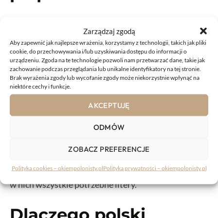
Polskie pangramy często brzmią zaskakująco, bo ich
Zarządzaj zgodą
autorzy muszą upchnąć w krótkim zdaniu wiele
Aby zapewnić jak najlepsze wrażenia, korzystamy z technologii, takich jak pliki
rzadkich liter. Oto kilka znanych przykładów:
cookie, do przechowywania i/lub uzyskiwania dostępu do informacji o
urządzeniu. Zgoda na te technologie pozwoli nam przetwarzać dane, takie jak
zachowanie podczas przeglądania lub unikalne identyfikatory na tej stronie.
Pchnąć w tę łódź jeża lub ośm skrzyń fig.
Brak wyrażenia zgody lub wycofanie zgody może niekorzystnie wpłynąć na
niektóre cechy i funkcje.
Mężny bądź, chroń pułk twój i sześć flag.
Dość gróźb fuzją, klnę, pych i małżeństw!
AKCEPTUJĘ
Jeż wlókł gęś. Uf! Bądź choć przy nim, stań!
ODMÓW
Widać od razu, że nie są to zdania, które często
ZOBACZ PREFERENCJE
usłyszymy w codziennej rozmowie. Ich sens bywa
Polityka cookies – okiempolonisty.pl
Polityka prywatności – okiempolonisty.pl
drugorzędny. Najważniejsze jest to, że pojawiają się
w nich wszystkie potrzebne litery.
Dlaczego polski