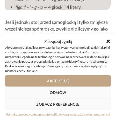
figa: f – i – g – a
— 4 głoski i 4 litery.
Jeśli jednak
i
stoi przed samogłoską i tylko zmiękcza
wcześniejszą spółgłoskę, zwykle nie liczymy go jako
osobnej głoski:
Zarządzaj zgodą
Aby zapewnić jak najlepsze wrażenia, korzystamy z technologii, takich jak pliki
piana: p’ – a – n – a
— 4 głoski, 5 liter,
cookie, do przechowywania i/lub uzyskiwania dostępu do informacji o
urządzeniu. Zgoda na te technologie pozwoli nam przetwarzać dane, takie jak
ziarno: z’ – a – r – n – o
— 5 głosek, 6 liter,
zachowanie podczas przeglądania lub unikalne identyfikatory na tej stronie.
kwiat: k – w’ – a – t
— 4 głoski, 5 liter.
Brak wyrażenia zgody lub wycofanie zgody może niekorzystnie wpłynąć na
niektóre cechy i funkcje.
Apostrof przy zapisie typu
p’
czy
w’
pokazuje, że
AKCEPTUJĘ
głoska jest zmiękczona.
ODMÓW
Jak liczyć głoski i
ZOBACZ PREFERENCJE
litery?
Polityka cookies – okiempolonisty.pl
Polityka prywatności – okiempolonisty.pl