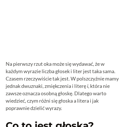
Jak liczyć głoski i litery?
Samogłoski i spółgłoski
Głoski i litery – przykłady do ćwiczeń
Najczęstszy błąd: liczenie liter zamiast głosek
Na pierwszy rzut oka może się wydawać, że w
każdym wyrazie liczba głosek i liter jest taka sama.
Czasem rzeczywiście tak jest. W polszczyźnie mamy
jednak dwuznaki, zmiękczenia i literę
i
, która nie
zawsze oznacza osobną głoskę. Dlatego warto
wiedzieć, czym różni się głoska a litera i jak
poprawnie dzielić wyrazy.
Co to jest głoska?