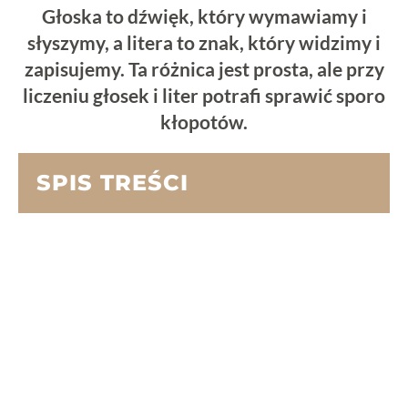
Głoska to dźwięk, który wymawiamy i
słyszymy, a litera to znak, który widzimy i
zapisujemy. Ta różnica jest prosta, ale przy
liczeniu głosek i liter potrafi sprawić sporo
kłopotów.
SPIS TREŚCI
Co to jest głoska?
Co to jest litera?
Głoska a litera – najważniejsza różnica
Kiedy liczba głosek i liter jest taka sama?
Kiedy głosek jest mniej niż liter?
Uwaga na literę i