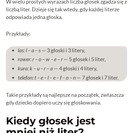
W wielu prostych wyrazach liczba głosek zgadza się z
liczbą liter. Dzieje się tak wtedy, gdy każdej literze
odpowiada jedna głoska.
Przykłady:
las: l – a – s
— 3 głoski i 3 litery,
rower: r – o – w – e – r
— 5 głosek i 5 liter,
kura: k – u – r – a
— 4 głoski i 4 litery,
telefon: t – e – l – e – f – o – n
— 7 głosek i 7 liter.
Takie przykłady są najlepsze na początek, zwłaszcza
gdy dziecko dopiero uczy się głoskowania.
Kiedy głosek jest
mniej niż liter?