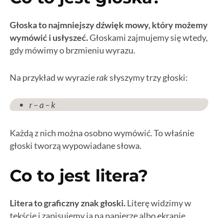
Głoska to najmniejszy dźwięk mowy, który możemy
wymówić i usłyszeć.
Głoskami zajmujemy się wtedy,
gdy mówimy o brzmieniu wyrazu.
Na przykład w wyrazie
rak
słyszymy trzy głoski:
r – a – k
Każdą z nich można osobno wymówić. To właśnie
głoski tworzą wypowiadane słowa.
Co to jest litera?
Litera to graficzny znak głoski.
Literę widzimy w
tekście i zapisujemy ją na papierze albo ekranie.