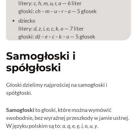
litery:
c, h, m, u, r, a
— 6 liter
głoski:
ch – m – u – r – a
— 5 głosek
dziecko
litery:
d, z, i, e, c, k, o
— 7 liter
głoski:
dź – e – c – k – o
— 5 głosek
Samogłoski i
spółgłoski
Głoski dzielimy najprościej na samogłoski i
spółgłoski.
Samogłoski
to głoski, które można wymówić
swobodnie, bez wyraźnej przeszkody w jamie ustnej.
W języku polskim są to:
a, ą, e, ę, i, o, u, y
.