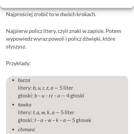
Najprościej zrobić to w dwóch krokach.
Najpierw policz litery, czyli znaki w zapisie. Potem
wypowiedz wyraz powoli i policz dźwięki, które
słyszysz.
Przykłady:
burza
litery:
b, u, r, z, a
— 5 liter
głoski:
b – u – rz – a
— 4 głoski
ławka
litery:
ł, a, w, k, a
— 5 liter
głoski:
ł – a – w – k – a
— 5 głosek
chmura