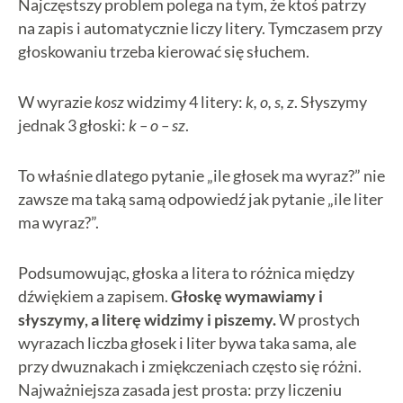
Najczęstszy problem polega na tym, że ktoś patrzy
na zapis i automatycznie liczy litery. Tymczasem przy
głoskowaniu trzeba kierować się słuchem.
W wyrazie
kosz
widzimy 4 litery:
k, o, s, z
. Słyszymy
jednak 3 głoski:
k – o – sz
.
To właśnie dlatego pytanie „ile głosek ma wyraz?” nie
zawsze ma taką samą odpowiedź jak pytanie „ile liter
ma wyraz?”.
Podsumowując, głoska a litera to różnica między
dźwiękiem a zapisem.
Głoskę wymawiamy i
słyszymy, a literę widzimy i piszemy.
W prostych
wyrazach liczba głosek i liter bywa taka sama, ale
przy dwuznakach i zmiękczeniach często się różni.
Najważniejsza zasada jest prosta: przy liczeniu