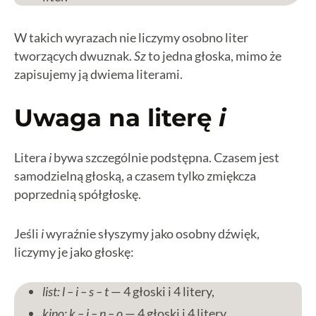
W takich wyrazach nie liczymy osobno liter
tworzących dwuznak.
Sz
to jedna głoska, mimo że
zapisujemy ją dwiema literami.
Uwaga na literę
i
Litera
i
bywa szczególnie podstępna. Czasem jest
samodzielną głoską, a czasem tylko zmiękcza
poprzednią spółgłoskę.
Jeśli
i
wyraźnie słyszymy jako osobny dźwięk,
liczymy je jako głoskę:
list: l – i – s – t
— 4 głoski i 4 litery,
kino: k – i – n – o
— 4 głoski i 4 litery,