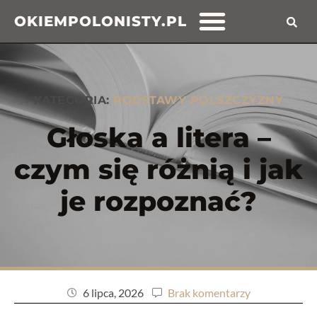
OKIEMPOLONISTY.PL
KATEGORIA:
PODSTAWY POLSZCZYZNY
Głoska a litera –
czym się różnią i jak
je rozpoznać?
6 lipca, 2026
Brak komentarzy