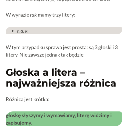
W wyrazie
rak
mamy trzy litery:
r, a, k
W tym przypadku sprawa jest prosta: są 3 głoski i 3
litery. Nie zawsze jednak tak będzie.
Głoska a litera –
najważniejsza różnica
Różnica jest krótka:
głoskę słyszymy i wymawiamy, literę widzimy i
zapisujemy.