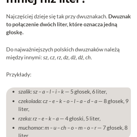
Najczęściej dzieje się tak przy dwuznakach.
Dwuznak
to połączenie dwóch liter, które oznacza jedną
głoskę.
Do najważniejszych polskich dwuznaków należą
między innymi:
sz, cz, rz, dz, dż, dź, ch
.
Przykłady:
szalik: sz – a – l – i – k
— 5 głosek, 6 liter,
czekolada: cz – e – k – o – l – a – d – a
— 8 głosek, 9
liter,
rzeka: rz – e – k – a
— 4 głoski, 5 liter,
muchomor: m – u – ch – o – m – o – r
— 7 głosek, 8
liter.