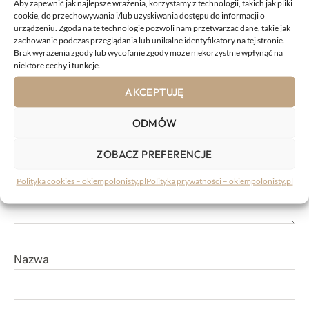
KOMENTARZE:
Aby zapewnić jak najlepsze wrażenia, korzystamy z technologii, takich jak pliki
cookie, do przechowywania i/lub uzyskiwania dostępu do informacji o
urządzeniu. Zgoda na te technologie pozwoli nam przetwarzać dane, takie jak
zachowanie podczas przeglądania lub unikalne identyfikatory na tej stronie.
Komentarz
Brak wyrażenia zgody lub wycofanie zgody może niekorzystnie wpłynąć na
niektóre cechy i funkcje.
AKCEPTUJĘ
ODMÓW
ZOBACZ PREFERENCJE
Polityka cookies – okiempolonisty.pl
Polityka prywatności – okiempolonisty.pl
Nazwa