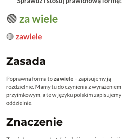
Sprawdź i stosuj prawidłową formę!
🟢
za wiele
🔴
zawiele
Zasada
Poprawna forma to
za wiele
– zapisujemy ją
rozdzielnie. Mamy tu do czynienia z wyrażeniem
przyimkowym, a te w języku polskim zapisujemy
oddzielnie.
Znaczenie