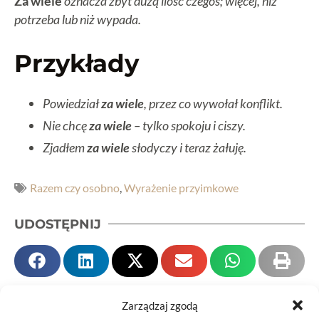
Za wiele
oznacza zbyt dużą ilość czegoś; więcej, niż
potrzeba lub niż wypada.
Przykłady
Powiedział
za wiele
, przez co wywołał konflikt.
Nie chcę
za wiele
– tylko spokoju i ciszy.
Zjadłem
za wiele
słodyczy i teraz żałuję.
Razem czy osobno
,
Wyrażenie przyimkowe
UDOSTĘPNIJ
Zarządzaj zgodą