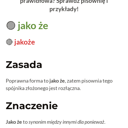
prawidłowa? Sprawdź pisownię i
przykłady!
🟢
jako że
🔴
jakoże
Zasada
Poprawna forma to
jako że
, zatem pisownia tego
spójnika złożonego jest rozłączna.
Znaczenie
Jako że
to
synonim między innymi dla ponieważ
.