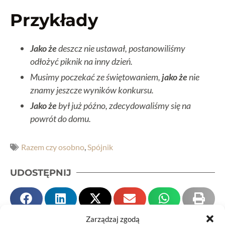
Przykłady
Jako że
deszcz nie ustawał, postanowiliśmy
odłożyć piknik na inny dzień.
Musimy poczekać ze świętowaniem,
jako że
nie
znamy jeszcze wyników konkursu.
Jako że
był już późno, zdecydowaliśmy się na
powrót do domu.
Razem czy osobno
,
Spójnik
UDOSTĘPNIJ
Zarządzaj zgodą