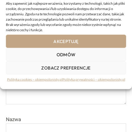
Aby zapewnić jak najlepsze wrażenia, korzystamy z technologii, takich jak pliki
KOMENTARZE:
cookie, do przechowywania i/lub uzyskiwania dostępu do informacji o
urządzeniu. Zgoda na te technologie pozwoli nam przetwarzać dane, takie jak
zachowanie podczas przeglądania lub unikalne identyfikatory na tej stronie.
Brak wyrażenia zgody lub wycofanie zgody może niekorzystnie wpłynąć na
niektóre cechy i funkcje.
Komentarz
AKCEPTUJĘ
ODMÓW
ZOBACZ PREFERENCJE
Polityka cookies – okiempolonisty.pl
Polityka prywatności – okiempolonisty.pl
Nazwa