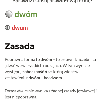
Sprawdź i stosuj prawidłową formę!
🟢
dwóm
🔴
dwum
Zasada
Poprawna forma to
dwóm
– to celownik liczebnika
„dwa” we wszystkich rodzajach. W tym wyrazie
występuje
oboczność
ó
:
o
, którą widać w
zestawieniu:
dwóm – bo: dwom
.
Forma
dwum
nie wynika z żadnej zasady językowej i
jest niepoprawna.