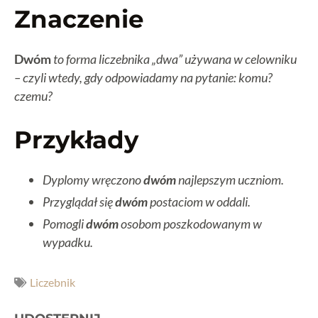
Znaczenie
Dwóm
to forma liczebnika „dwa” używana w celowniku
– czyli wtedy, gdy odpowiadamy na pytanie: komu?
czemu?
Przykłady
Dyplomy wręczono
dwóm
najlepszym uczniom.
Przyglądał się
dwóm
postaciom w oddali.
Pomogli
dwóm
osobom poszkodowanym w
wypadku.
Liczebnik