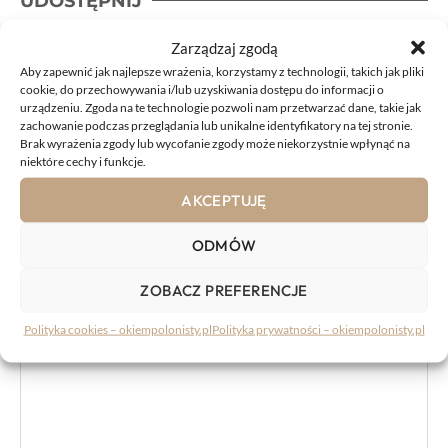
UDOSTĘPNIJ
Zarządzaj zgodą
Aby zapewnić jak najlepsze wrażenia, korzystamy z technologii, takich jak pliki
cookie, do przechowywania i/lub uzyskiwania dostępu do informacji o
urządzeniu. Zgoda na te technologie pozwoli nam przetwarzać dane, takie jak
zachowanie podczas przeglądania lub unikalne identyfikatory na tej stronie.
KOMENTARZE:
Brak wyrażenia zgody lub wycofanie zgody może niekorzystnie wpłynąć na
niektóre cechy i funkcje.
AKCEPTUJĘ
Komentarz
ODMÓW
ZOBACZ PREFERENCJE
Polityka cookies – okiempolonisty.pl
Polityka prywatności – okiempolonisty.pl