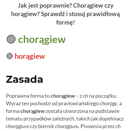
Jak jest poprawnie? Chorągiew czy
horągiew? Sprawdź i stosuj prawidłową
formę!
🟢
chorągiew
🔴
horągiew
Zasada
Poprawna forma to
chorągiew
– z
ch
na początku.
Wyraz ten pochodzi od prasłowiańskiego
chorǫgy
, a
forma
chorągiew
została utworzona na podstawie
tematu przypadków zależnych, takich jak dopełniacz
chorǫgъve
czy biernik
chorǫgъvь
. Pisownia przez
ch