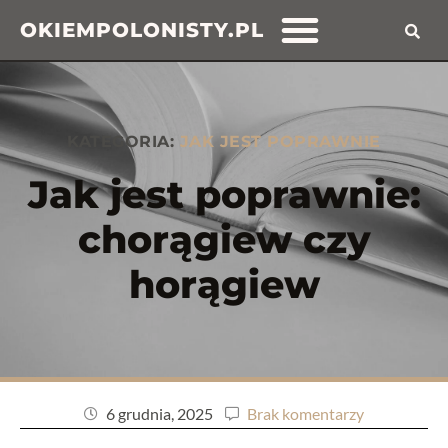
OKIEMPOLONISTY.PL
KATEGORIA:
JAK JEST POPRAWNIE
Jak jest poprawnie:
chorągiew czy
horągiew
6 grudnia, 2025
Brak komentarzy