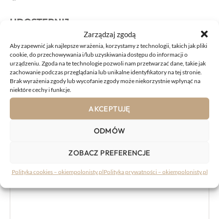
UDOSTĘPNIJ
Zarządzaj zgodą
Aby zapewnić jak najlepsze wrażenia, korzystamy z technologii, takich jak pliki
cookie, do przechowywania i/lub uzyskiwania dostępu do informacji o
urządzeniu. Zgoda na te technologie pozwoli nam przetwarzać dane, takie jak
zachowanie podczas przeglądania lub unikalne identyfikatory na tej stronie.
Brak wyrażenia zgody lub wycofanie zgody może niekorzystnie wpłynąć na
KOMENTARZE:
niektóre cechy i funkcje.
AKCEPTUJĘ
Komentarz
ODMÓW
ZOBACZ PREFERENCJE
Polityka cookies – okiempolonisty.pl
Polityka prywatności – okiempolonisty.pl