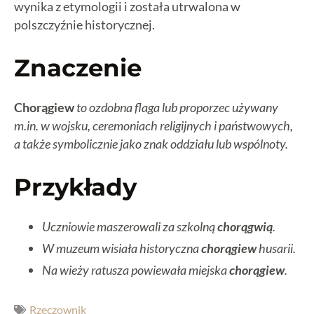
wynika z etymologii i została utrwalona w
polszczyźnie historycznej.
Znaczenie
Chorągiew
to ozdobna flaga lub proporzec używany
m.in. w wojsku, ceremoniach religijnych i państwowych,
a także symbolicznie jako znak oddziału lub wspólnoty.
Przykłady
Uczniowie maszerowali za szkolną
chorągwią
.
W muzeum wisiała historyczna
chorągiew
husarii.
Na wieży ratusza powiewała miejska
chorągiew
.
Rzeczownik