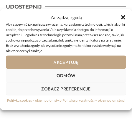
UDOSTĘPNIJ
Zarządzaj zgodą
Aby zapewnić jak najlepsze wrażenia, korzystamy z technologii, takich jak pliki
cookie, do przechowywania i/lub uzyskiwania dostępu do informacji o
urządzeniu. Zgoda na te technologie pozwoli nam przetwarzać dane, takie jak
zachowanie podczas przeglądania lub unikalne identyfikatory na tej stronie.
KOMENTARZE:
Brak wyrażenia zgody lub wycofanie zgody może niekorzystnie wpłynąć na
niektóre cechy i funkcje.
AKCEPTUJĘ
Komentarz
ODMÓW
ZOBACZ PREFERENCJE
Polityka cookies – okiempolonisty.pl
Polityka prywatności – okiempolonisty.pl