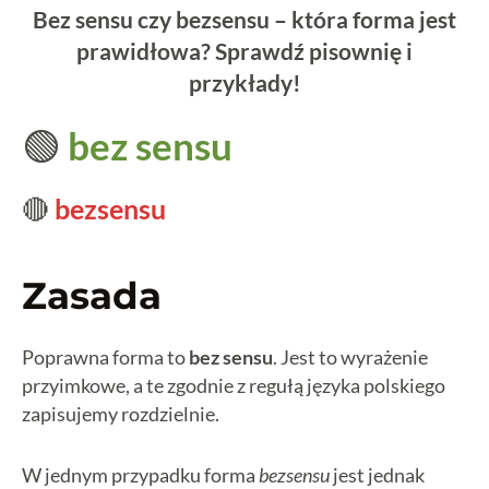
Bez sensu czy bezsensu – która forma jest
prawidłowa? Sprawdź pisownię i
przykłady!
🟢
bez sensu
🔴
bezsensu
Zasada
Poprawna forma to
bez sensu
. Jest to wyrażenie
przyimkowe, a te zgodnie z regułą języka polskiego
zapisujemy rozdzielnie.
W jednym przypadku forma
bezsensu
jest jednak