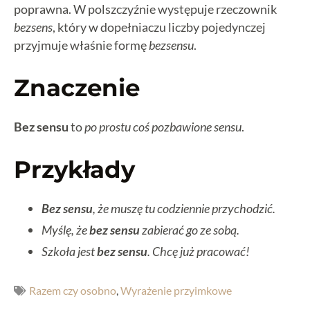
poprawna. W polszczyźnie występuje rzeczownik
bezsens
, który w dopełniaczu liczby pojedynczej
przyjmuje właśnie formę
bezsensu
.
Znaczenie
Bez sensu
to
po prostu coś pozbawione sensu
.
Przykłady
Bez sensu
, że muszę tu codziennie przychodzić.
Myślę, że
bez sensu
zabierać go ze sobą.
Szkoła jest
bez sensu
. Chcę już pracować!
Razem czy osobno
,
Wyrażenie przyimkowe