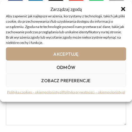
Zarządzaj zgodą
Aby zapewnić jak najlepsze wrażenia, korzystamy z technologii, takich jak pliki
cookie, do przechowywania i/lub uzyskiwania dostępu do informacji o
urządzeniu. Zgoda na te technologie pozwoli nam przetwarzać dane, takie jak
KOMENTARZE:
zachowanie podczas przeglądania lub unikalne identyfikatory na tej stronie.
Brak wyrażenia zgody lub wycofanie zgody może niekorzystnie wpłynąć na
niektóre cechy i funkcje.
Komentarz
AKCEPTUJĘ
ODMÓW
ZOBACZ PREFERENCJE
Polityka cookies – okiempolonisty.pl
Polityka prywatności – okiempolonisty.pl