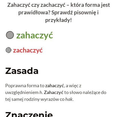
Zahaczyć czy zachaczyć – która forma jest
prawidłowa? Sprawdź pisownię i
przykłady!
🟢
zahaczyć
🔴
zachaczyć
Zasada
Poprawna forma to
zahaczyć
, a więc z
uwzględnieniem
h
.
Zahaczyć
to słowo należące do
tej samej rodziny wyrazów co
hak
.
Znaczenie