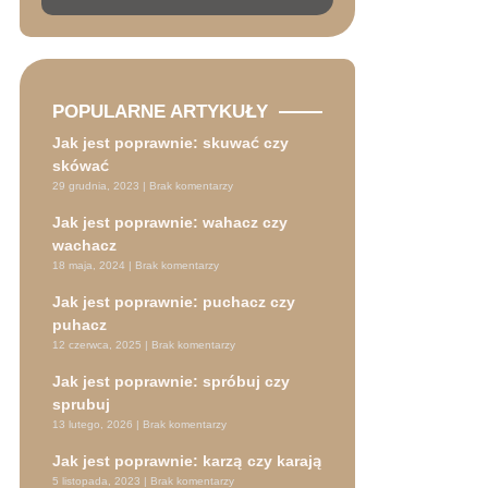
POPULARNE ARTYKUŁY
Jak jest poprawnie: skuwać czy
skówać
29 grudnia, 2023
Brak komentarzy
Jak jest poprawnie: wahacz czy
wachacz
18 maja, 2024
Brak komentarzy
Jak jest poprawnie: puchacz czy
puhacz
12 czerwca, 2025
Brak komentarzy
Jak jest poprawnie: spróbuj czy
sprubuj
13 lutego, 2026
Brak komentarzy
Jak jest poprawnie: karzą czy karają
5 listopada, 2023
Brak komentarzy