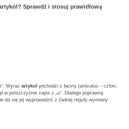
artykół? Sprawdź i stosuj prawidłową
„u”. Wyraz
artykuł
pochodzi z łaciny (
articulus
– człon,
jął w polszczyźnie zapis z „u”. Dlatego poprawną
ie da się jej wyprowadzić z żadnej reguły wymiany