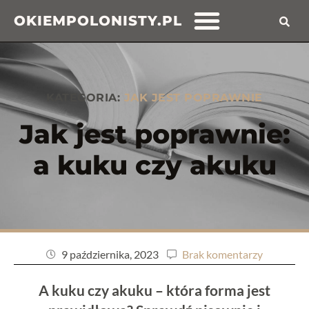
OKIEMPOLONISTY.PL
KATEGORIA:
JAK JEST POPRAWNIE
Jak jest poprawnie:
a kuku czy akuku
9 października, 2023
Brak komentarzy
A kuku czy akuku – która forma jest