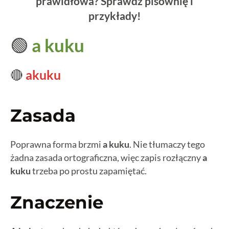
prawidłowa? Sprawdź pisownię i
przykłady!
🟢
a kuku
🔴
akuku
Zasada
Poprawna forma brzmi
a kuku
. Nie tłumaczy tego
żadna zasada ortograficzna, więc zapis rozłączny
a
kuku
trzeba po prostu zapamiętać.
Znaczenie