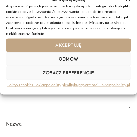
Aby zapewnić jak najlepsze wrażenia, korzystamy z technologii, takich jak pliki
KOMENTARZE:
cookie, do przechowywania i/lub uzyskiwania dostępu do informacji o
urządzeniu. Zgoda na te technologie pozwoli nam przetwarzać dane, takie jak
zachowanie podczas przeglądania lub unikalne identyfikatory na tej stronie.
Brak wyrażenia zgody lub wycofanie zgody może niekorzystnie wpłynąć na
Komentarz
niektóre cechy i funkcje.
AKCEPTUJĘ
ODMÓW
ZOBACZ PREFERENCJE
Polityka cookies – okiempolonisty.pl
Polityka prywatności – okiempolonisty.pl
Nazwa