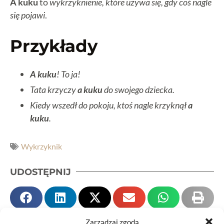
A kuku
to
wykrzyknienie, które używa się, gdy coś nagle
się pojawi
.
Przykłady
A kuku
! To ja!
Tata krzyczy
a kuku
do swojego dziecka.
Kiedy wszedł do pokoju, ktoś nagle krzyknął
a
kuku
.
Wykrzyknik
UDOSTĘPNIJ
Zarządzaj zgodą