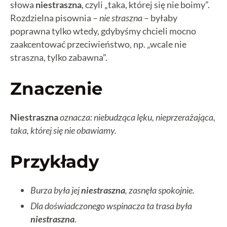
słowa
niestraszna
, czyli „taka, której się nie boimy”.
Rozdzielna pisownia –
nie straszna
– byłaby
poprawna tylko wtedy, gdybyśmy chcieli mocno
zaakcentować przeciwieństwo, np. „wcale nie
straszna, tylko zabawna”.
Znaczenie
Niestraszna
oznacza: niebudząca lęku, nieprzerażająca,
taka, której się nie obawiamy.
Przykłady
Burza była jej
niestraszna
, zasnęła spokojnie.
Dla doświadczonego wspinacza ta trasa była
niestraszna
.