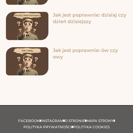
Jak jest poprawnie: dzisiaj czy
dzień dzisiejszy
Jak jest poprawnie: ów czy
owy
FACEBOOK
INSTAGRAM
O STRONIE
MAPA STRONY
POLITYKA PRYWATNOŚCI
POLITYKA COOKIES