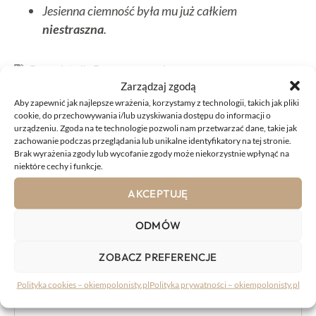
Jesienna ciemność była mu już całkiem
niestraszna
.
Przymiotnik
,
Razem czy osobno
Zarządzaj zgodą
UDOSTĘPNIJ
Aby zapewnić jak najlepsze wrażenia, korzystamy z technologii, takich jak pliki
cookie, do przechowywania i/lub uzyskiwania dostępu do informacji o
urządzeniu. Zgoda na te technologie pozwoli nam przetwarzać dane, takie jak
zachowanie podczas przeglądania lub unikalne identyfikatory na tej stronie.
Brak wyrażenia zgody lub wycofanie zgody może niekorzystnie wpłynąć na
niektóre cechy i funkcje.
AKCEPTUJĘ
KOMENTARZE:
ODMÓW
Komentarz
ZOBACZ PREFERENCJE
Polityka cookies – okiempolonisty.pl
Polityka prywatności – okiempolonisty.pl