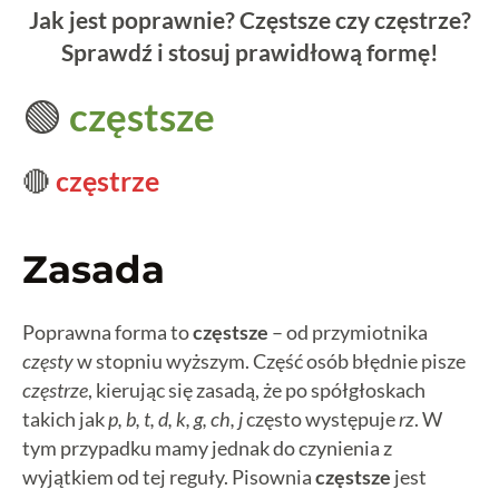
Jak jest poprawnie? Częstsze czy częstrze?
Sprawdź i stosuj prawidłową formę!
🟢
częstsze
🔴
częstrze
Zasada
Poprawna forma to
częstsze
– od przymiotnika
częsty
w stopniu wyższym. Część osób błędnie pisze
częstrze
, kierując się zasadą, że po spółgłoskach
takich jak
p, b, t, d, k, g, ch, j
często występuje
rz
. W
tym przypadku mamy jednak do czynienia z
wyjątkiem od tej reguły. Pisownia
częstsze
jest