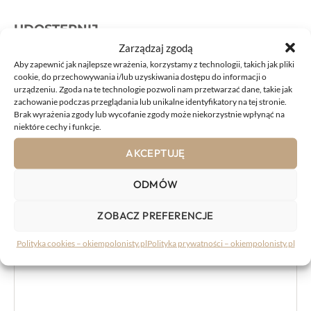
UDOSTĘPNIJ
Zarządzaj zgodą
Aby zapewnić jak najlepsze wrażenia, korzystamy z technologii, takich jak pliki
cookie, do przechowywania i/lub uzyskiwania dostępu do informacji o
urządzeniu. Zgoda na te technologie pozwoli nam przetwarzać dane, takie jak
zachowanie podczas przeglądania lub unikalne identyfikatory na tej stronie.
Brak wyrażenia zgody lub wycofanie zgody może niekorzystnie wpłynąć na
KOMENTARZE:
niektóre cechy i funkcje.
AKCEPTUJĘ
Komentarz
ODMÓW
ZOBACZ PREFERENCJE
Polityka cookies – okiempolonisty.pl
Polityka prywatności – okiempolonisty.pl