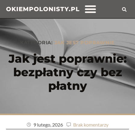
OKIEMPOLONISTY.PL
KATEGORIA:
JAK JEST POPRAWNIE
Jak jest poprawnie:
bezpłatny czy bez
płatny
9 lutego, 2026
Brak komentarzy