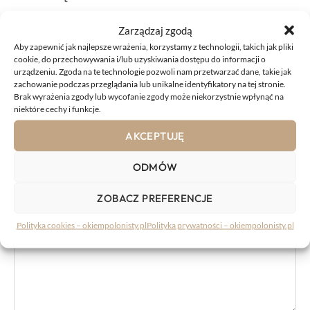
Zarządzaj zgodą
Aby zapewnić jak najlepsze wrażenia, korzystamy z technologii, takich jak pliki
cookie, do przechowywania i/lub uzyskiwania dostępu do informacji o
urządzeniu. Zgoda na te technologie pozwoli nam przetwarzać dane, takie jak
zachowanie podczas przeglądania lub unikalne identyfikatory na tej stronie.
KOMENTARZE:
Brak wyrażenia zgody lub wycofanie zgody może niekorzystnie wpłynąć na
niektóre cechy i funkcje.
AKCEPTUJĘ
Komentarz
ODMÓW
ZOBACZ PREFERENCJE
Polityka cookies – okiempolonisty.pl
Polityka prywatności – okiempolonisty.pl