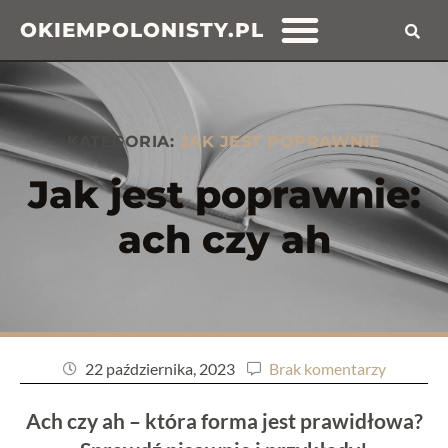
OKIEMPOLONISTY.PL
KATEGORIA:
JAK JEST POPRAWNIE
Jak jest poprawnie:
ach czy ah
22 października, 2023
Brak komentarzy
Ach czy ah – która forma jest prawidłowa?