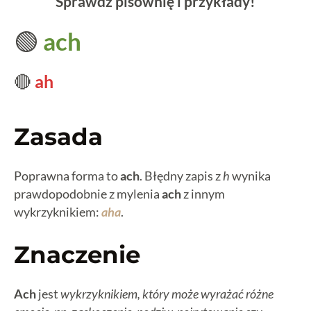
Sprawdź pisownię i przykłady!
🟢
ach
🔴
ah
Zasada
Poprawna forma to
ach
. Błędny zapis z
h
wynika
prawdopodobnie z mylenia
ach
z innym
wykrzyknikiem:
aha
.
Znaczenie
Ach
jest
wykrzyknikiem, który może wyrażać różne