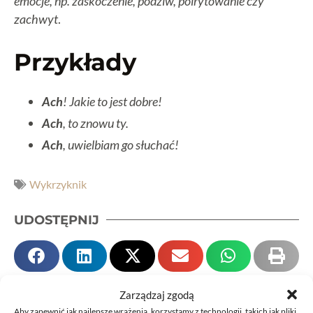
emocje, np. zaskoczenie, podziw, poirytowanie czy
zachwyt
.
Przykłady
Ach
! Jakie to jest dobre!
Ach
, to znowu ty.
Ach
, uwielbiam go słuchać!
Wykrzyknik
UDOSTĘPNIJ
Zarządzaj zgodą
Aby zapewnić jak najlepsze wrażenia, korzystamy z technologii, takich jak pliki