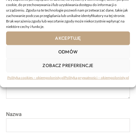
KOMENTARZE:
cookie, do przechowywania i/lub uzyskiwania dostępu do informacji o
urządzeniu. Zgoda na te technologie pozwoli nam przetwarzać dane, takie jak
zachowanie podczas przeglądania lub unikalne identyfikatory na tej stronie.
Brak wyrażenia zgody lub wycofanie zgody może niekorzystnie wpłynąć na
Komentarz
niektóre cechy i funkcje.
AKCEPTUJĘ
ODMÓW
ZOBACZ PREFERENCJE
Polityka cookies – okiempolonisty.pl
Polityka prywatności – okiempolonisty.pl
Nazwa