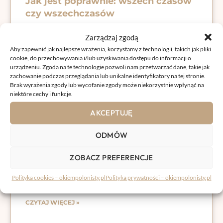
Jak jest poprawnie: wszech czasów
czy wszechczasów
Wszech czasów czy wszechczasów – która forma jest
Zarządzaj zgodą
prawidłowa? Sprawdź pisownię i przykłady!
Aby zapewnić jak najlepsze wrażenia, korzystamy z technologii, takich jak pliki
cookie, do przechowywania i/lub uzyskiwania dostępu do informacji o
CZYTAJ WIĘCEJ »
urządzeniu. Zgoda na te technologie pozwoli nam przetwarzać dane, takie jak
zachowanie podczas przeglądania lub unikalne identyfikatory na tej stronie.
Brak wyrażenia zgody lub wycofanie zgody może niekorzystnie wpłynąć na
niektóre cechy i funkcje.
20 grudnia, 2023
Brak komentarzy
AKCEPTUJĘ
ODMÓW
Jak jest poprawnie: na co dzień czy
na codzień
ZOBACZ PREFERENCJE
Na co dzień czy na codzień – która forma jest
Polityka cookies – okiempolonisty.pl
Polityka prywatności – okiempolonisty.pl
prawidłowa? Sprawdź pisownię i przykłady!
CZYTAJ WIĘCEJ »