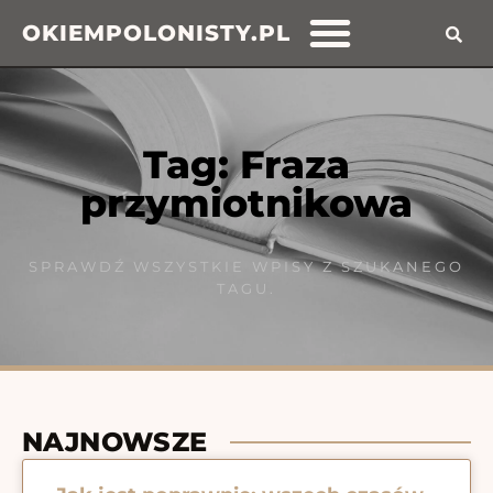
OKIEMPOLONISTY.PL
Tag: Fraza
przymiotnikowa
SPRAWDŹ WSZYSTKIE WPISY Z SZUKANEGO
TAGU.
NAJNOWSZE